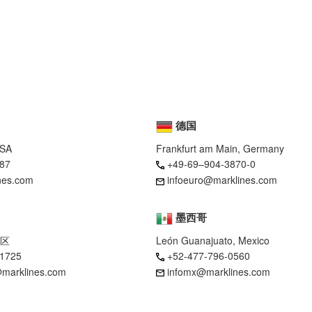
德国
USA
Frankfurt am Main, Germany
87
+49-69–904-3870-0
nes.com
infoeuro@marklines.com
墨西哥
区
León Guanajuato, Mexico
-1725
+52-477-796-0560
marklines.com
infomx@marklines.com