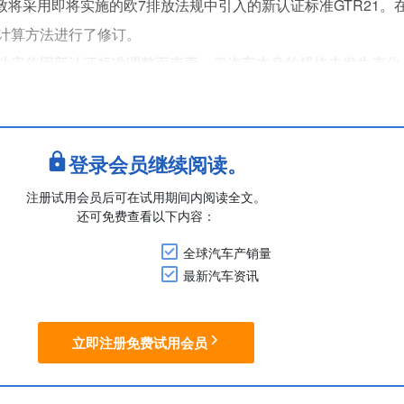
宣布，标致将采用即将实施的欧7排放法规中引入的新认证标准GTR21。在
计算方法进行了修订。
功率值因新认证标准调整而变更，但汽车本身的规格未发生变化
8与5008的系统最大输出功率正式认证为225hp，车型名称相应
..
登录会员继续阅读。
注册试用会员后可在试用期间内阅读全文。
还可免费查看以下内容：
全球汽车产销量
最新汽车资讯
立即注册免费试用会员