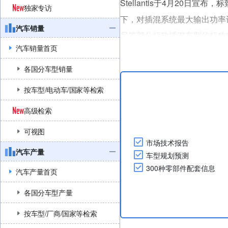
Stellantis于4月20日
独家专访
下，对插混系统最大输出功率
汽车销量
尽管部分标致插混车型的标称
汽车销量首页
耗及排放表现均与此前一致。
此次修订后，标致插混版300
各国分车型销量
Peugeot 3008 Plug In Hybrid..
按车型/电动车/国家等检索
高级检索
可视图
市场技术报告
汽车产量
车型规划预测
300种零部件配套信息
汽车产量首页
各国分车型产量
按车型/厂商/国家等检索