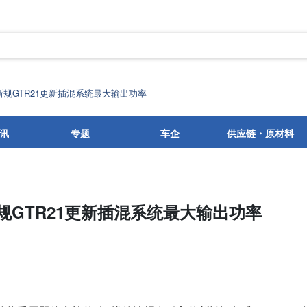
新规GTR21更新插混系统最大输出功率
讯
专题
车企
供应链・原材料
规GTR21更新插混系统最大输出功率