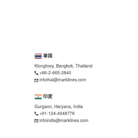
泰国
Klongtoey, Bangkok, Thailand
+66-2-665-2840
infothai@marklines.com
印度
Gurgaon, Haryana, India
+91-124-4048779
infoindia@marklines.com