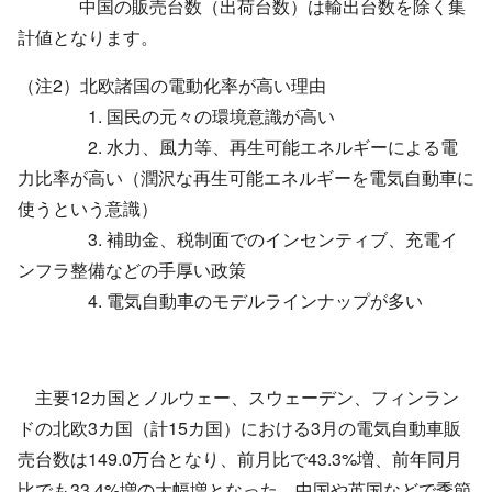
中国の販売台数（出荷台数）は輸出台数を除く集
計値となります。
（注2）北欧諸国の電動化率が高い理由
1. 国民の元々の環境意識が高い
2. 水力、風力等、再生可能エネルギーによる電
力比率が高い（潤沢な再生可能エネルギーを電気自動車に
使うという意識）
3. 補助金、税制面でのインセンティブ、充電イ
ンフラ整備などの手厚い政策
4. 電気自動車のモデルラインナップが多い
主要12カ国とノルウェー、スウェーデン、フィンラン
ドの北欧3カ国（計15カ国）における3月の電気自動車販
売台数は149.0万台となり、前月比で43.3%増、前年同月
比でも33.4%増の大幅増となった。中国や英国などで季節