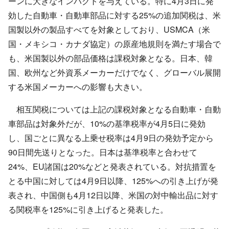
ーンに大きなインパクトを与えている。特に4月3日に発
効した自動車・自動車部品に対する25%の追加関税は、米
国製以外の製品すべてを対象としており、USMCA（米
国・メキシコ・カナダ協定）の原産地規則を満たす場合で
も、米国製以外の部品価格は課税対象となる。日本、韓
国、欧州など外資系メーカーだけでなく、グローバル展開
する米国メーカーへの影響も大きい。
相互関税については上記の課税対象となる自動車・自動
車部品は対象外だが、10%の基準税率が4月5日に発効
し、国ごとに異なる上乗せ税率は4月9日の発効予定から
90日間先送りとなった。日本は基準税率と合わせて
24%、EU諸国は20%などと発表されている。対抗措置を
とる中国に対しては4月9日以降、125%への引き上げが発
表され、中国側も4月12日以降、米国の対中輸出品に対す
る関税率を125%に引き上げると発表した。