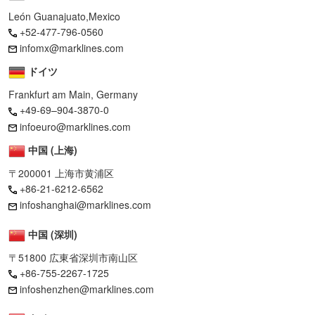
León Guanajuato,Mexico
+52-477-796-0560
infomx@marklines.com
ドイツ
Frankfurt am Main, Germany
+49-69–904-3870-0
infoeuro@marklines.com
中国 (上海)
〒200001 上海市黄浦区
+86-21-6212-6562
infoshanghai@marklines.com
中国 (深圳)
〒51800 広東省深圳市南山区
+86-755-2267-1725
infoshenzhen@marklines.com