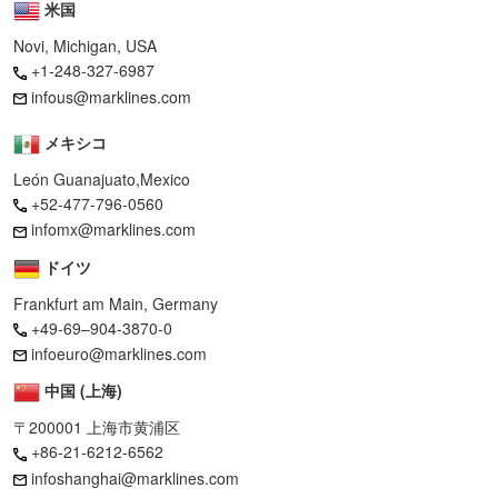
米国
Novi, Michigan, USA
+1-248-327-6987
infous@marklines.com
メキシコ
León Guanajuato,Mexico
+52-477-796-0560
infomx@marklines.com
ドイツ
Frankfurt am Main, Germany
+49-69–904-3870-0
infoeuro@marklines.com
中国 (上海)
〒200001 上海市黄浦区
+86-21-6212-6562
infoshanghai@marklines.com