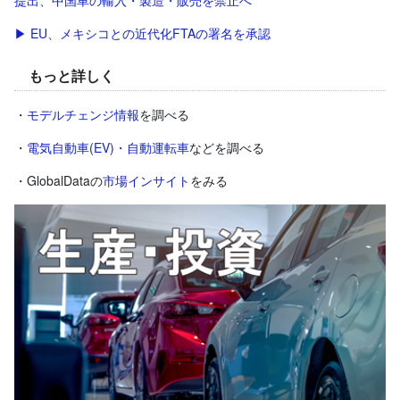
提出、中国車の輸入・製造・販売を禁止へ
▶ EU、メキシコとの近代化FTAの署名を承認
もっと詳しく
・
モデルチェンジ情報
を調べる
・
電気自動車(EV)・自動運転車
などを調べる
・GlobalDataの
市場インサイト
をみる