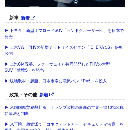
新車
新着
▶ トヨタ、新型オフロードSUV「ランドクルーザーFJ」を日本で
発売
▶ 上汽VW、PHVの新型ミッドサイズセダン「ID. ERA 5S」を初
公開
▶ 上汽GM五菱、ファーウェイと共同開発したPHVの大型
SUV「華境S」を発売
▶ 現地取材：起亜、日本市場に電気バン「PV5」を投入
政策・その他
新着
▶ 米国国際貿易裁判所、トランプ政権の最新の世界一律10%関税
に違法と判断
▶ 米下院、超党派で「コネクテッドカー・セキュリティ法案」を