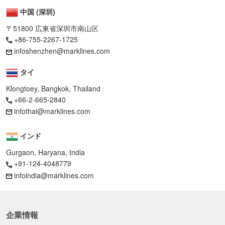
中国 (深圳)
〒51800 広東省深圳市南山区
+86-755-2267-1725
infoshenzhen@marklines.com
タイ
Klongtoey, Bangkok, Thailand
+66-2-665-2840
infothai@marklines.com
インド
Gurgaon, Haryana, India
+91-124-4048779
infoindia@marklines.com
企業情報