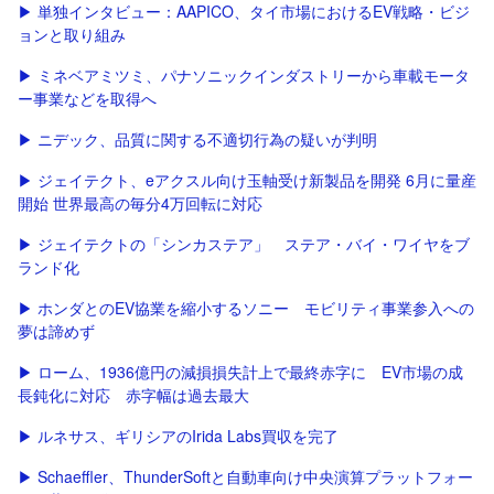
▶ 単独インタビュー：AAPICO、タイ市場におけるEV戦略・ビジ
ョンと取り組み
▶ ミネベアミツミ、パナソニックインダストリーから車載モータ
ー事業などを取得へ
▶ ニデック、品質に関する不適切行為の疑いが判明
▶ ジェイテクト、eアクスル向け玉軸受け新製品を開発 6月に量産
開始 世界最高の毎分4万回転に対応
▶ ジェイテクトの「シンカステア」 ステア・バイ・ワイヤをブ
ランド化
▶ ホンダとのEV協業を縮小するソニー モビリティ事業参入への
夢は諦めず
▶ ローム、1936億円の減損損失計上で最終赤字に EV市場の成
長鈍化に対応 赤字幅は過去最大
▶ ルネサス、ギリシアのIrida Labs買収を完了
▶ Schaeffler、ThunderSoftと自動車向け中央演算プラットフォー