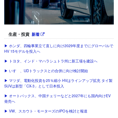
生産・投資
新着
▶ ホンダ、四輪事業立て直しに向け2029年度までにグローバルで
HV 15モデルを投入へ
▶ トヨタ、インド・マハラシュトラ州に新工場を建設へ
▶ いすゞ、UDトラックスとの合併に向け検討開始
▶ マツダ、電動化投資を25％縮小 HVはラインアップ拡充 タイ製
SUVは新型「CX-3」として日本投入
▶ オートバックス、中国チェリーなどと2027年にも国内向けEV
発売へ
▶ VW、スカウト・モーターズのIPOを検討と報道