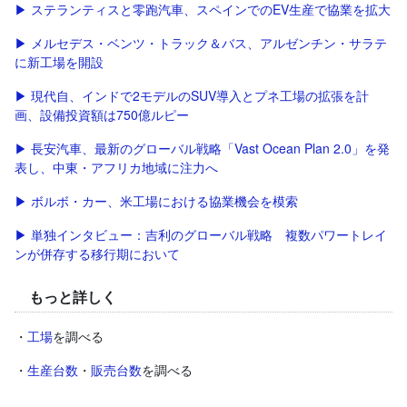
▶ ステランティスと零跑汽車、スペインでのEV生産で協業を拡大
▶ メルセデス・ベンツ・トラック＆バス、アルゼンチン・サラテ
に新工場を開設
▶ 現代自、インドで2モデルのSUV導入とプネ工場の拡張を計
画、設備投資額は750億ルピー
▶ 長安汽車、最新のグローバル戦略「Vast Ocean Plan 2.0」を発
表し、中東・アフリカ地域に注力へ
▶ ボルボ・カー、米工場における協業機会を模索
▶ 単独インタビュー：吉利のグローバル戦略 複数パワートレイ
ンが併存する移行期において
もっと詳しく
・
工場
を調べる
・
生産台数
・
販売台数
を調べる