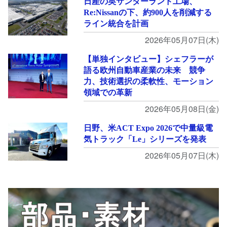
日産の英サンダーランド工場、
Re:Nissanの下、約900人を削減する
ライン統合を計画
2026年05月07日(木)
【単独インタビュー】シェフラーが
語る欧州自動車産業の未来 競争
力、技術選択の柔軟性、モーション
領域での革新
2026年05月08日(金)
日野、米ACT Expo 2026で中量級電
気トラック「Le」シリーズを発表
2026年05月07日(木)