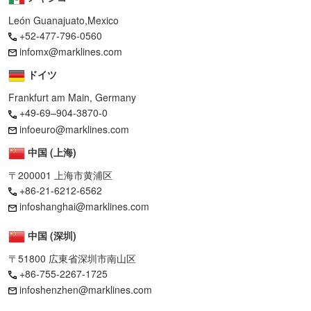
León Guanajuato,Mexico
+52-477-796-0560
infomx@marklines.com
ドイツ
Frankfurt am Main, Germany
+49-69–904-3870-0
infoeuro@marklines.com
中国 (上海)
〒200001 上海市黄浦区
+86-21-6212-6562
infoshanghai@marklines.com
中国 (深圳)
〒51800 広東省深圳市南山区
+86-755-2267-1725
infoshenzhen@marklines.com