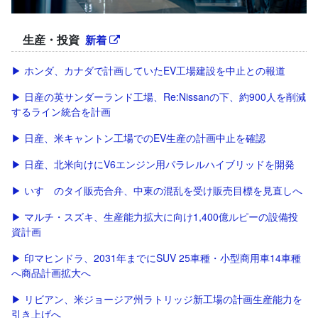
生産・投資
新着
▶ ホンダ、カナダで計画していたEV工場建設を中止との報道
▶ 日産の英サンダーランド工場、Re:Nissanの下、約900人を削減
するライン統合を計画
▶ 日産、米キャントン工場でのEV生産の計画中止を確認
▶ 日産、北米向けにV6エンジン用パラレルハイブリッドを開発
▶ いすゞのタイ販売合弁、中東の混乱を受け販売目標を見直しへ
▶ マルチ・スズキ、生産能力拡大に向け1,400億ルピーの設備投
資計画
▶ 印マヒンドラ、2031年までにSUV 25車種・小型商用車14車種
へ商品計画拡大へ
▶ リビアン、米ジョージア州ラトリッジ新工場の計画生産能力を
引き上げへ