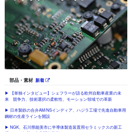
部品・素材
新着
▶ 【単独インタビュー】シェフラーが語る欧州自動車産業の未
来 競争力、技術選択の柔軟性、モーション領域での革新
▶ 日本製鉄の合弁AM/NSインディア、ハジラ工場で先進自動車用
鋼材の生産ラインを開設
▶ NGK、石川県能美市に半導体製造装置用セラミックスの新工