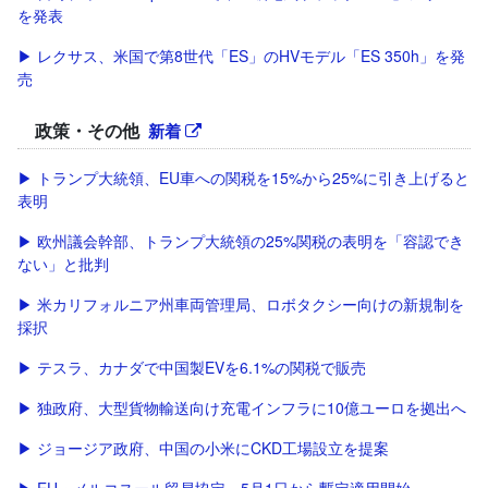
を発表
▶ レクサス、米国で第8世代「ES」のHVモデル「ES 350h」を発
売
政策・その他
新着
▶ トランプ大統領、EU車への関税を15%から25%に引き上げると
表明
▶ 欧州議会幹部、トランプ大統領の25%関税の表明を「容認でき
ない」と批判
▶ 米カリフォルニア州車両管理局、ロボタクシー向けの新規制を
採択
▶ テスラ、カナダで中国製EVを6.1%の関税で販売
▶ 独政府、大型貨物輸送向け充電インフラに10億ユーロを拠出へ
▶ ジョージア政府、中国の小米にCKD工場設立を提案
▶ EU・メルコスール貿易協定、5月1日から暫定適用開始