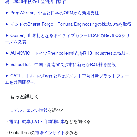
場 2029年秋の生産開始目指す
▶ BorgWarner、中国と日本のOEMから新規受注
▶ インドのBharat Forge、Fortuna Engineeringの株式30%を取得
▶ Ouster、世界初となるネイティブカラーLiDARのRev8 OSシリ
ーズを発表
▶ AUMOVIO、ドイツRheinbollen拠点をRHB-Industriesに売却へ
▶ Schaeffler、中国・湖南省長沙市に新たなR&D棟を開設
▶ CATL、トルコのTogg とBセグメント車向け新プラットフォー
ムを共同開発へ
もっと詳しく
・
モデルチェンジ情報
を調べる
・
電気自動車(EV)・自動運転車
などを調べる
・GlobalDataの
市場インサイト
をみる