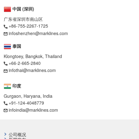
中国 (深圳)
广东省深圳市南山区
+86-755-2267-1725
infoshenzhen@marklines.com
泰国
Klongtoey, Bangkok, Thailand
+66-2-665-2840
infothai@marklines.com
印度
Gurgaon, Haryana, India
+91-124-4048779
infoindia@marklines.com
公司概况