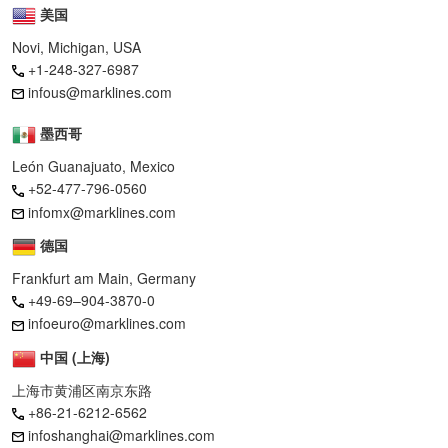
美国
Novi, Michigan, USA
+1-248-327-6987
infous@marklines.com
墨西哥
León Guanajuato, Mexico
+52-477-796-0560
infomx@marklines.com
德国
Frankfurt am Main, Germany
+49-69–904-3870-0
infoeuro@marklines.com
中国 (上海)
上海市黄浦区南京东路
+86-21-6212-6562
infoshanghai@marklines.com