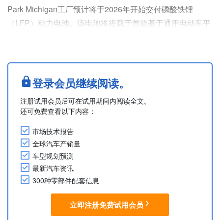
Park Michigan工厂预计将于2026年开始交付磷酸铁锂
（LFP）动力电池。该电池将搭载于首款基于通用电动车平
台打造的电动车——福特亲民中型电动皮卡。
6月，BlueOval Battery Park Michigan工厂迎来了生产准备
工作的重要里程碑。目前，工厂员工已完成了从浆料制备、
涂层、化成、老化到最终检测的LFP方形电芯全流程成品组
登录会员继续阅读。
装作业，正在为....
注册试用会员后可在试用期间内阅读全文。
还可免费查看以下内容：
市场技术报告
全球汽车产销量
车型规划预测
最新汽车资讯
300种零部件配套信息
立即注册免费试用会员