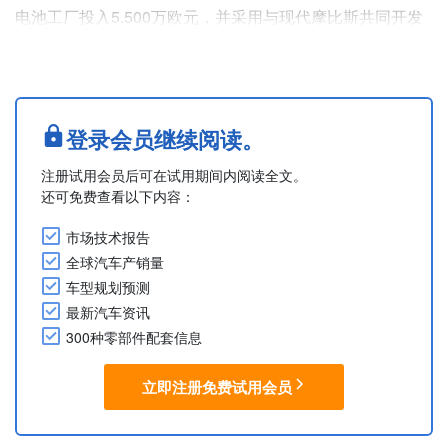
电池工厂投入5,500万欧元，并采用与现代摩比斯共同开发
的自动化系统进行电池电芯组装。
目前投资已进入最后阶段，预计该电池工厂将在2026年助
力生产2.7万辆汽车，2027年助力生产超过4万辆汽车。公
司计划从匈牙利采购镍锰钴电池电芯，从中国采购磷酸铁锂
登录会员继续阅读。
电池电芯。
注册试用会员后可在试用期间内阅读全文。
新电池工厂将支持计划于2026年8月开始量产的....
还可免费查看以下内容：
市场技术报告
全球汽车产销量
车型规划预测
最新汽车资讯
300种零部件配套信息
立即注册免费试用会员