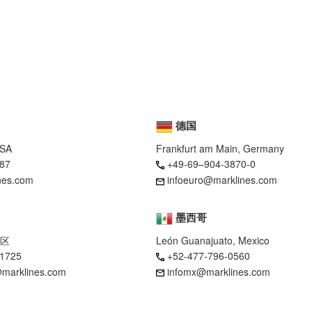
德国
USA
Frankfurt am Main, Germany
87
+49-69–904-3870-0
nes.com
infoeuro@marklines.com
墨西哥
区
León Guanajuato, Mexico
-1725
+52-477-796-0560
marklines.com
infomx@marklines.com