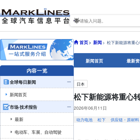
首页
新闻
松下新能源将重心
新闻首页
最新资
内容一览
全球每日新闻
日本
新闻首页
松下新能源将重心转
市场·技术报告
2026年06月11日
最新
动力电池
松下
供应链・原材料
电动车、车展、自动驾驶