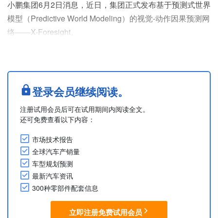
小鹏集团6月2日消息，近日，集团正式发布基于预测式世界
模型（Predictive World Modeling）的视觉-动作因果预测网
络——X-Foresight。
X-Foresight把世界建模直接嵌入自动驾驶的VLA架构，通过
联合预测未来画面与驾驶动作，从海量真实驾驶视频中习得
物理世界的运行规律，更好执行控车决策，实现驾驶能力的
本质跃升。
登录会员继续阅读。
经实测，X-Foresight在规划安全与生成保真度上全面领先传
注册试用会员后可在试用期间内阅读全文。
统基线。碰撞率相对下降1....
还可免费查看以下内容：
市场技术报告
全球汽车产销量
车型规划预测
最新汽车资讯
300种零部件配套信息
立即注册免费试用会员