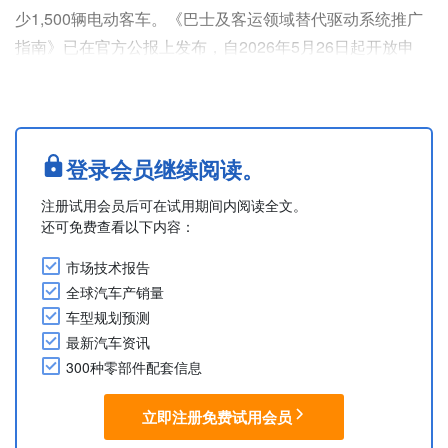
少1,500辆电动客车。《巴士及客运领域替代驱动系统推广
指南》已在官方公报上发布，自2026年5月26日起开放申
请。该资助计划基于2026年联邦预算。
为确保资金的高效与有效利用，资金将根据电动化水平及预
期用途，基于不同技术类别进行分配。资金将用于购置客运
客车或将其改装为替代驱动系统。
登录会员继续阅读。
Based on press release from the Federal Minist....
注册试用会员后可在试用期间内阅读全文。
还可免费查看以下内容：
市场技术报告
全球汽车产销量
车型规划预测
最新汽车资讯
300种零部件配套信息
立即注册免费试用会员