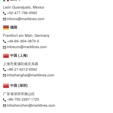
León Guanajuato, Mexico
+52-477-796-0560
infomx@marklines.com
德国
Frankfurt am Main, Germany
+49-69–904-3870-0
infoeuro@marklines.com
中国 (上海)
上海市黄浦区南京东路
+86-21-6212-6562
infoshanghai@marklines.com
中国 (深圳)
广东省深圳市南山区
+86-755-2267-1725
infoshenzhen@marklines.com