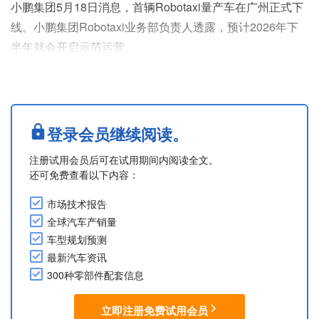
小鹏集团5月18日消息，首辆Robotaxi量产车在广州正式下
线。小鹏集团Robotaxi业务部负责人透露，预计2026年下
半年就会开启示范运营。
该车型基于小鹏旗舰车型GX打造，是中国首款全栈自研、
前装量产的Robotaxi。车内搭载4颗自研图灵AI芯片，有效
算力达3,000 TOPS，搭载小鹏第二代VLA大模型，具备实
现L4级自动驾驶的能力。
登录会员继续阅读。
2026年1月，小鹏集团取得广州智能网联汽车道路测试许
注册试用会员后可在试用期间内阅读全文。
可，正式进入常态化L4公开道路测....
还可免费查看以下内容：
市场技术报告
全球汽车产销量
车型规划预测
最新汽车资讯
300种零部件配套信息
立即注册免费试用会员