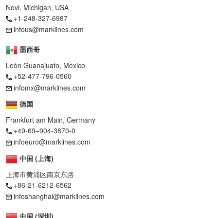
Novi, Michigan, USA
+1-248-327-6987
infous@marklines.com
墨西哥
León Guanajuato, Mexico
+52-477-796-0560
infomx@marklines.com
德国
Frankfurt am Main, Germany
+49-69–904-3870-0
infoeuro@marklines.com
中国 (上海)
上海市黄浦区南京东路
+86-21-6212-6562
infoshanghai@marklines.com
中国 (深圳)