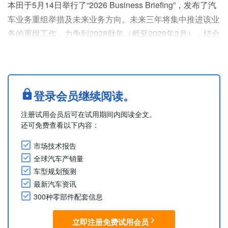
本田于5月14日举行了“2026 Business Briefing”，发布了汽
车业务重组举措及未来业务方向。未来三年将集中推进该业
务的重组工作，力争到2028财年（截至2029年3月），结合
摩托车及金融业务的增长，将营业利润恢复至14,000亿日元
以上，创历史新高。
首先，本田计划将开发与生产资源重新分配至当前需求旺盛
的混动车型，并从2027年起开始投放下一代混动车型。该
登录会员继续阅读。
公司将以北美为核心，到2029财年（截至2030年3月）在
注册试用会员后可在试用期间内阅读全文。
全....
还可免费查看以下内容：
市场技术报告
全球汽车产销量
车型规划预测
最新汽车资讯
300种零部件配套信息
立即注册免费试用会员