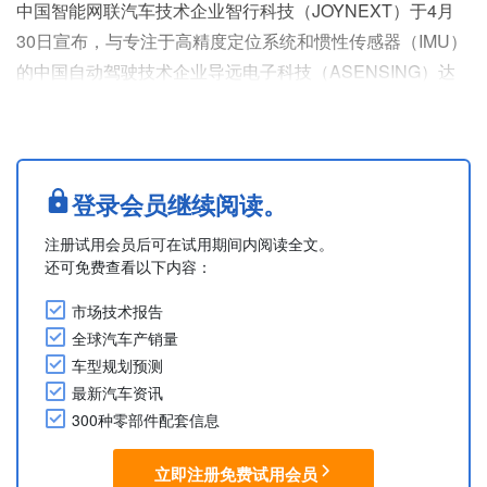
中国智能网联汽车技术企业智行科技（JOYNEXT）于4月
30日宣布，与专注于高精度定位系统和惯性传感器（IMU）
的中国自动驾驶技术企业导远电子科技（ASENSING）达
成合作。双方将整合高精度定位与姿态测量解决方案及域控
制技术，在加速L2+～L4级自动驾驶解决方案量产的同时，
还将相关技术拓展至具身智能（embodied intelligence、即
AI拥有物理“身体”（如机器人或智能设备等），在与真实环
登录会员继续阅读。
境互动的过程中进行学习与判断的....
注册试用会员后可在试用期间内阅读全文。
还可免费查看以下内容：
市场技术报告
全球汽车产销量
车型规划预测
最新汽车资讯
300种零部件配套信息
立即注册免费试用会员