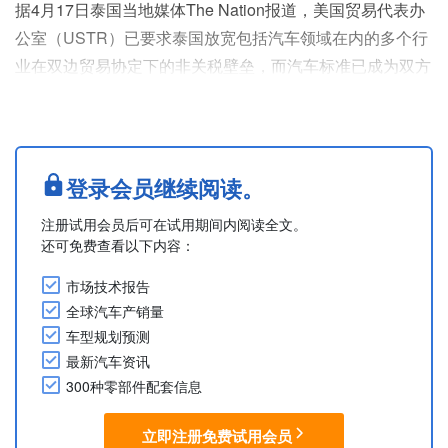
据4月17日泰国当地媒体The Nation报道，美国贸易代表办
公室（USTR）已要求泰国放宽包括汽车领域在内的多个行
业在双边贸易协定下的非关税壁垒，而汽车标准已成为双方
的主要争议点。
泰国并不认可美国的联邦机动车安全标准（FMVSS）及排
放标准，而是强制要求执行基于联合国欧洲经济委员会
（UNECE）标准的额外测试与认证。这不仅增加了成本，
登录会员继续阅读。
也阻碍了美国产汽车及零部件在未经重新认证的情况下直接
注册试用会员后可在试用期间内阅读全文。
进入泰国市场销售。
还可免费查看以下内容：
美国政府表示，通过承认....
市场技术报告
全球汽车产销量
车型规划预测
最新汽车资讯
300种零部件配套信息
立即注册免费试用会员