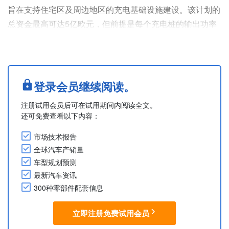
旨在支持住宅区及周边地区的充电基础设施建设。该计划的
总资金最高可达5亿欧元，但前提是每个充电桩的输出功率
必须不超过22kW。补贴申请将于2026年4月15日开始受
理。
德国联邦交通部特别关注指定路边停车区域以外的900万个
停车位。补贴将用于购买和安装私人充电基础设施，包括电
登录会员继续阅读。
网连接和必要的建设工程。
注册试用会员后可在试用期间内阅读全文。
每个充电停车位的补贴金额如下：
还可免费查看以下内容：
无壁挂式充电桩：最高1,300欧元壁挂式充电桩：....
市场技术报告
全球汽车产销量
车型规划预测
最新汽车资讯
300种零部件配套信息
立即注册免费试用会员