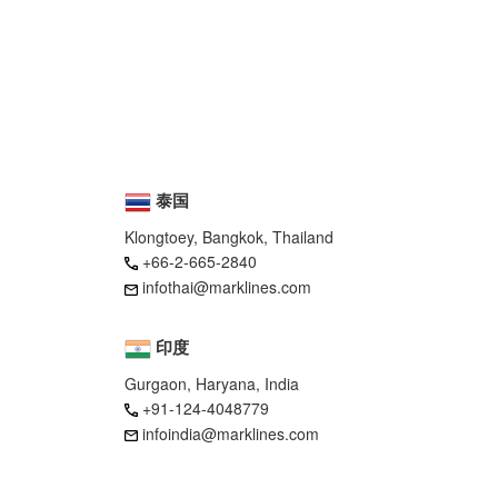
泰国
Klongtoey, Bangkok, Thailand
+66-2-665-2840
infothai@marklines.com
印度
Gurgaon, Haryana, India
+91-124-4048779
infoindia@marklines.com