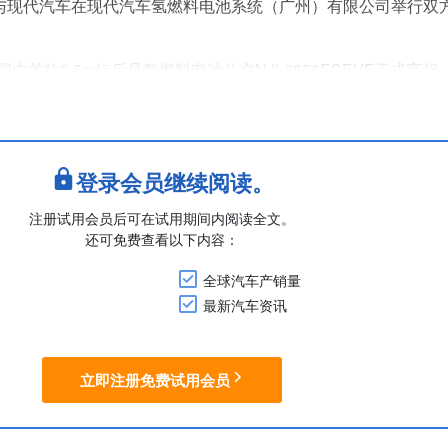
司与现代汽车在现代汽车氢燃料电池系统（广州）有限公司举行双
首款8.5m短后悬氢燃料电池公交NJL6856FCEVF正式亮
的本土化研发与制造经验，搭载了现代集团全球领先的氢燃料电
性强等核心优势，实现了产品性能与运营效率的双重突破。
车型研....
登录会员继续阅读。
注册试用会员后可在试用期间内阅读全文。
还可免费查看以下内容：
全球汽车产销量
最新汽车资讯
立即注册免费试用会员