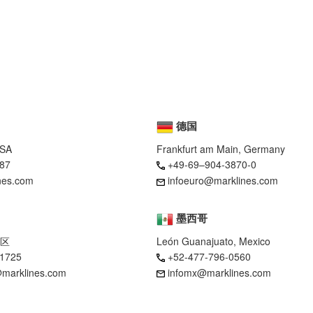
德国
USA
Frankfurt am Main, Germany
87
+49-69–904-3870-0
nes.com
infoeuro@marklines.com
墨西哥
区
León Guanajuato, Mexico
-1725
+52-477-796-0560
marklines.com
infomx@marklines.com