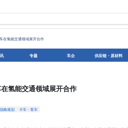
车在氢能交通领域展开合作
讯
专题
车企
供应链・原材料
车在氢能交通领域展开合作
战略规划
卡车・客车