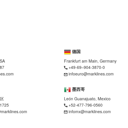
德国
USA
Frankfurt am Main, Germany
87
+49-69–904-3870-0
nes.com
infoeuro@marklines.com
墨西哥
区
León Guanajuato, Mexico
-1725
+52-477-796-0560
marklines.com
infomx@marklines.com