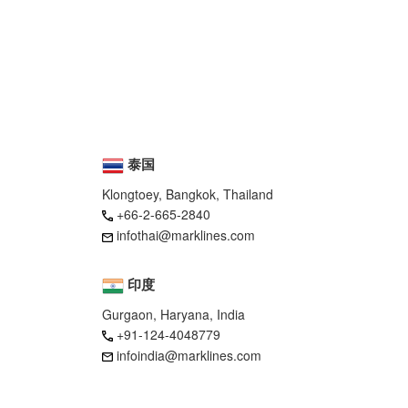
泰国
Klongtoey, Bangkok, Thailand
+66-2-665-2840
infothai@marklines.com
印度
Gurgaon, Haryana, India
+91-124-4048779
infoindia@marklines.com