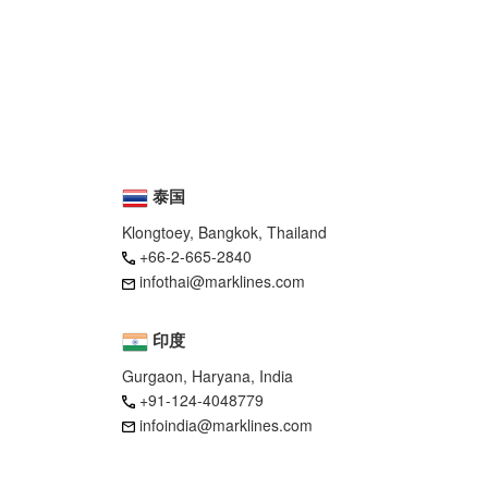
泰国
Klongtoey, Bangkok, Thailand
+66-2-665-2840
infothai@marklines.com
印度
Gurgaon, Haryana, India
+91-124-4048779
infoindia@marklines.com