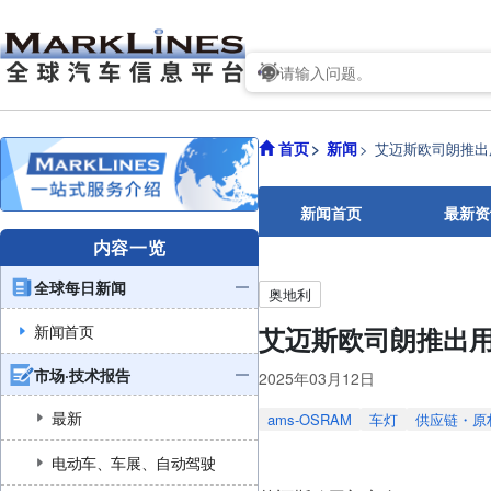
首页
新闻
艾迈斯欧司朗推出
新闻首页
最新资
内容一览
全球每日新闻
奥地利
新闻首页
艾迈斯欧司朗推出用
市场·技术报告
2025年03月12日
最新
ams-OSRAM
车灯
供应链・原
电动车、车展、自动驾驶