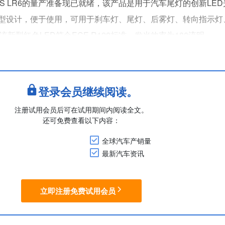
LS LR6的量产准备现已就绪，该产品是用于汽车尾灯的创新LE
型设计，便于使用，可用于刹车灯、尾灯、后雾灯、转向指示灯
该新型红色LED符合ECE R128标准，发光效率为180流明。
，该公司开发了尾灯原型产品——OSRAM XLS演示器。该原型
中，导光条仅....
登录会员继续阅读。
注册试用会员后可在试用期间内阅读全文。
还可免费查看以下内容：
全球汽车产销量
最新汽车资讯
立即注册免费试用会员