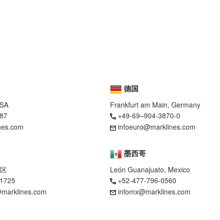
德国
USA
Frankfurt am Main, Germany
87
+49-69–904-3870-0
nes.com
infoeuro@marklines.com
墨西哥
区
León Guanajuato, Mexico
-1725
+52-477-796-0560
marklines.com
infomx@marklines.com