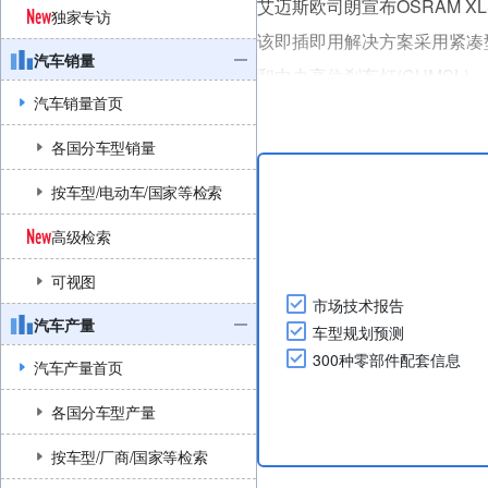
艾迈斯欧司朗宣布OSRAM X
独家专访
该即插即用解决方案采用紧凑
汽车销量
和中央高位刹车灯(CHMSL)。
汽车销量首页
为展示新款LR6产品及其特性
米长的导光条和一个尾灯组成，其
各国分车型销量
按车型/电动车/国家等检索
高级检索
可视图
市场技术报告
汽车产量
车型规划预测
300种零部件配套信息
汽车产量首页
各国分车型产量
按车型/厂商/国家等检索