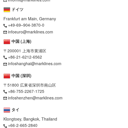
ドイツ
Frankfurt am Main, Germany
+49-69–904-3870-0
infoeuro@marklines.com
中国 (上海)
〒200001 上海市黄浦区
+86-21-6212-6562
infoshanghai@marklines.com
中国 (深圳)
〒51800 広東省深圳市南山区
+86-755-2267-1725
infoshenzhen@marklines.com
タイ
Klongtoey, Bangkok, Thailand
+66-2-665-2840