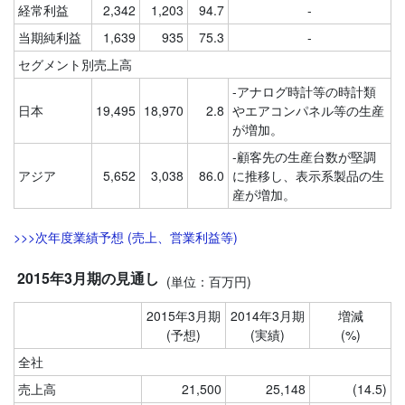
経常利益
2,342
1,203
94.7
-
当期純利益
1,639
935
75.3
-
セグメント別売上高
-アナログ時計等の時計類
日本
19,495
18,970
2.8
やエアコンパネル等の生産
が増加。
-顧客先の生産台数が堅調
アジア
5,652
3,038
86.0
に推移し、表示系製品の生
産が増加。
>>>次年度業績予想 (売上、営業利益等)
2015年3月期の見通し
(単位：百万円)
2015年3月期
2014年3月期
増減
(予想)
(実績)
(%)
全社
売上高
21,500
25,148
(14.5)