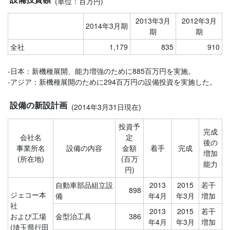
(単位：百万円)
2013年3月
2012年3月
2014年3月期
期
期
全社
1,179
835
910
-日本：新機種展開、能力増強のために885百万円を実施。
-アジア：新機種展開のために294百万円の設備投資を実施した。
設備の新設計画
(2014年3月31日現在)
投資予
完成
会社名
定
後の
事業所名
設備の内容
金額
着手
完成
増加
(所在地)
(百万
能力
円)
自動車部品組立設
2013
2015
若干
898
ジェコー本
備
年4月
年3月
増加
社
2013
2015
若干
および工場
金型治工具
386
年4月
年3月
増加
(埼玉県行田