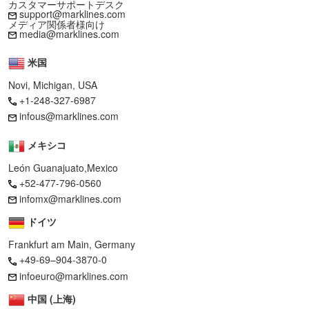
カスタマーサポートデスク
support@marklines.com
メディア関係者様向け
media@marklines.com
米国
Novi, Michigan, USA
+1-248-327-6987
infous@marklines.com
メキシコ
León Guanajuato,Mexico
+52-477-796-0560
infomx@marklines.com
ドイツ
Frankfurt am Main, Germany
+49-69–904-3870-0
infoeuro@marklines.com
中国 (上海)