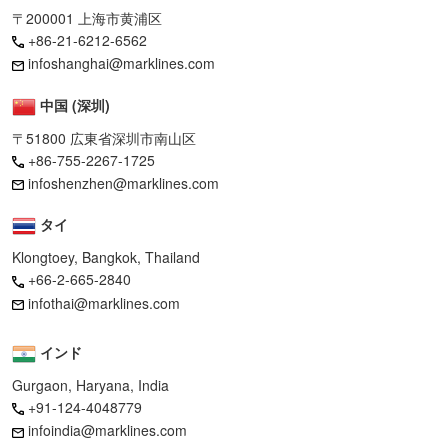
〒200001 上海市黄浦区
+86-21-6212-6562
infoshanghai@marklines.com
中国 (深圳)
〒51800 広東省深圳市南山区
+86-755-2267-1725
infoshenzhen@marklines.com
タイ
Klongtoey, Bangkok, Thailand
+66-2-665-2840
infothai@marklines.com
インド
Gurgaon, Haryana, India
+91-124-4048779
infoindia@marklines.com