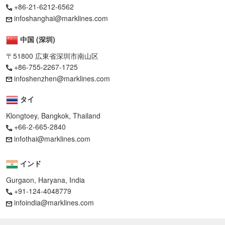
+86-21-6212-6562
infoshanghai@marklines.com
中国 (深圳)
〒51800 広東省深圳市南山区
+86-755-2267-1725
infoshenzhen@marklines.com
タイ
Klongtoey, Bangkok, Thailand
+66-2-665-2840
infothai@marklines.com
インド
Gurgaon, Haryana, India
+91-124-4048779
infoindia@marklines.com