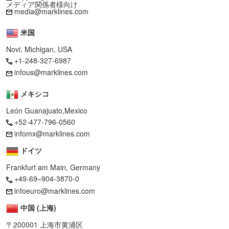
メディア関係者様向け
media@marklines.com
米国
Novi, Michigan, USA
+1-248-327-6987
infous@marklines.com
メキシコ
León Guanajuato,Mexico
+52-477-796-0560
infomx@marklines.com
ドイツ
Frankfurt am Main, Germany
+49-69–904-3870-0
infoeuro@marklines.com
中国 (上海)
〒200001 上海市黄浦区