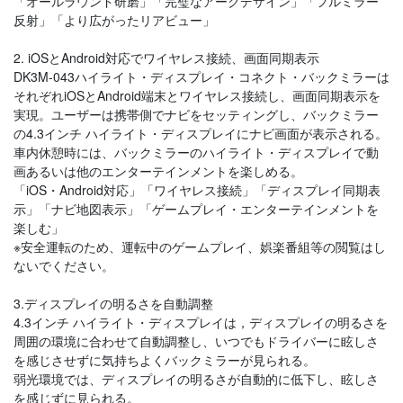
「オールラウンド研磨」「完璧なアークデザイン」「フルミラー
反射」「より広がったリアビュー」
2. iOSとAndroid対応でワイヤレス接続、画面同期表示
DK3M-043ハイライト・ディスプレイ・コネクト・バックミラーは
それぞれiOSとAndroid端末とワイヤレス接続し、画面同期表示を
実現。ユーザーは携帯側でナビをセッティングし、バックミラー
の4.3インチ ハイライト・ディスプレイにナビ画面が表示される。
車内休憩時には、バックミラーのハイライト・ディスプレイで動
画あるいは他のエンターテインメントを楽しめる。
「iOS・Android対応」「ワイヤレス接続」「ディスプレイ同期表
示」「ナビ地図表示」「ゲームプレイ・エンターテインメントを
楽しむ」
※安全運転のため、運転中のゲームプレイ、娯楽番組等の閲覧はし
ないでください。
3.ディスプレイの明るさを自動調整
4.3インチ ハイライト・ディスプレイは，ディスプレイの明るさを
周囲の環境に合わせて自動調整し、いつでもドライバーに眩しさ
を感じさせずに気持ちよくバックミラーが見られる。
弱光環境では、ディスプレイの明るさが自動的に低下し、眩しさ
を感じずに見られる。