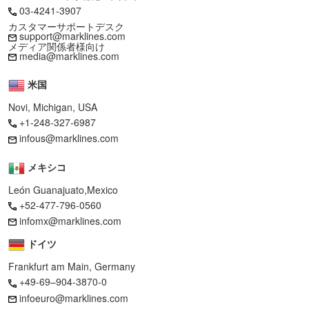
03-4241-3907
カスタマーサポートデスク
support@marklines.com
メディア関係者様向け
media@marklines.com
米国
Novi, Michigan, USA
+1-248-327-6987
infous@marklines.com
メキシコ
León Guanajuato,Mexico
+52-477-796-0560
infomx@marklines.com
ドイツ
Frankfurt am Main, Germany
+49-69–904-3870-0
infoeuro@marklines.com