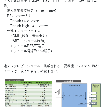
・入力電源電圧 ： 3.3V、1.8V、1.5V、1.125V、1.0V （計5系
統）
・動作保証温度範囲 ： -40 ～ 85℃
・RFアンテナ入力
－Thrush：2アンテナ
－Thrush-High：4アンテナ
・外部インターフェイス
－HDMI（映像／音声出力）
－UART(モジュール制御）
－モジュールRESET端子
－モジュール電源Enable端子x2
地デジテレビモジュールに搭載される主要機能、システム構成イ
メージは、以下の表をご確認下さい。