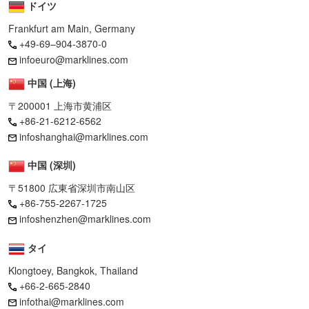
ドイツ
Frankfurt am Main, Germany
+49-69–904-3870-0
infoeuro@marklines.com
中国 (上海)
〒200001 上海市黄浦区
+86-21-6212-6562
infoshanghai@marklines.com
中国 (深圳)
〒51800 広東省深圳市南山区
+86-755-2267-1725
infoshenzhen@marklines.com
タイ
Klongtoey, Bangkok, Thailand
+66-2-665-2840
infothai@marklines.com