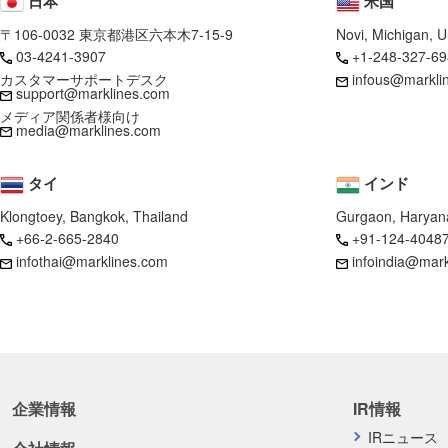
日本
米国
〒106-0032 東京都港区六本木7-15-9
Novi, Michigan, 
03-4241-3907
+1-248-327-69
カスタマーサポートデスク
infous@markli
support@marklines.com
メディア関係者様向け
media@marklines.com
タイ
インド
Klongtoey, Bangkok, Thailand
Gurgaon, Haryana
+66-2-665-2840
+91-124-4048
infothai@marklines.com
infoindia@mar
企業情報
IR情報
IRニュース