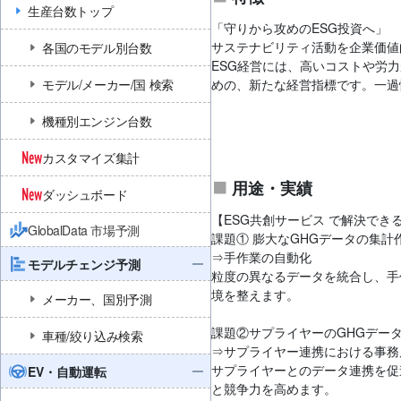
生産台数トップ
「守りから攻めのESG投資へ」
サステナビリティ活動を企業価値
各国のモデル別台数
ESG経営には、高いコストや労力
モデル/メーカー/国 検索
めの、新たな経営指標です。一過
機種別エンジン台数
カスタマイズ集計
用途・実績
ダッシュボード
【ESG共創サービス で解決でき
GlobalData 市場予測
課題① 膨大なGHGデータの集
⇒手作業の自動化
モデルチェンジ予測
粒度の異なるデータを統合し、手
境を整えます。
メーカー、国別予測
課題②サプライヤーのGHGデー
車種/絞り込み検索
⇒サプライヤー連携における事務
サプライヤーとのデータ連携を促
EV・自動運転
と競争力を高めます。