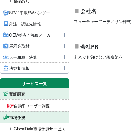
部品辞典
会社名
SDV / 車載SWベンダー
フューチャーアーティザン株式
外注・調達先情報
OEM拠点 / 供給メーカー
会社PR
展示会取材
未来でも負けない製造業を
人事組織 / 決算
法規制情報
サービス一覧
受託調査
自動車ユーザー調査
市場予測
GlobalData市場予測サービス