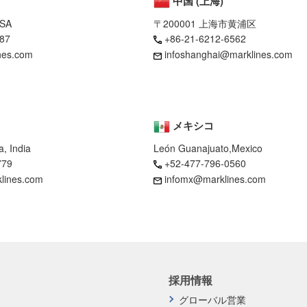
中国 (上海)
USA
〒200001 上海市黄浦区
87
+86-21-6212-6562
nes.com
infoshanghai@marklines.com
メキシコ
, India
León Guanajuato,Mexico
779
+52-477-796-0560
klines.com
infomx@marklines.com
採用情報
グローバル営業