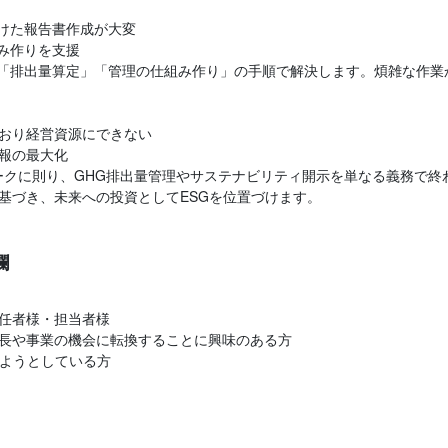
向けた報告書作成が大変
組み作りを支援
」「排出量算定」「管理の仕組み作り」の手順で解決します。煩雑な作業
おり経営資源にできない
報の最大化
ムワークに則り、GHG排出量管理やサステナビリティ開示を単なる義務で
基づき、未来への投資としてESGを位置づけます。
欄
任者様・担当者様
長や事業の機会に転換することに興味のある方
めようとしている方