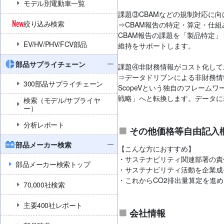
モデル別電動車一覧
課題③CBAMなどの規制対応に
絞り込み検索
⇒CBAM報告の特定・算定・仕
CBAM報告の課題を「製品特定
EV/HV/PHV/FCV部品
維持をサポートします。
部品サプライチェーン
課題④非財務情報がコスト化して
⇒データドリブンによる非財務情
300部品サプライチェーン
ScopeVという独自のフレー
戦略」へと転換します。データに
検索（モデル/サプライヤ
ー）
分析レポート
その他価格等自由記入
部品メーカー検索
【こんな方におすすめ】
・サステナビリティ関連部署の責
部品メーカー検索トップ
・サステナビリティ活動を企業成
・これからCO2排出量算定を進
70,000社検索
主要400社レポート
会社情報