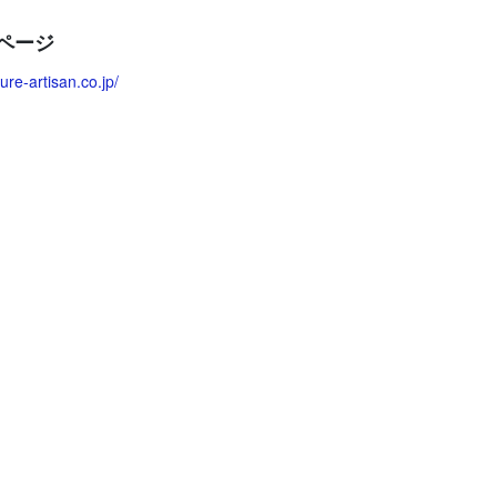
ページ
ure-artisan.co.jp/