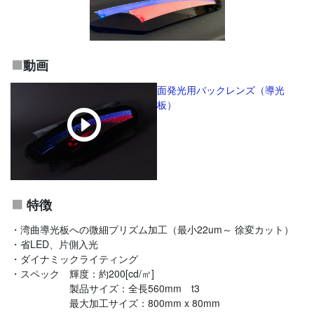
動画
面発光用バックレンズ（導光
板）
特徴
・湾曲導光板への微細プリズム加工（最小22um～ 徐変カット）
・省LED、片側入光
・ダイナミックライティング
・スペック 輝度：約200[cd/㎡]
製品サイズ：全長560mm t3
最大加工サイズ：800mm x 80mm