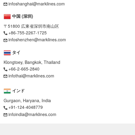
infoshanghai@marklines.com
中国 (深圳)
〒51800 広東省深圳市南山区
+86-755-2267-1725
infoshenzhen@marklines.com
タイ
Klongtoey, Bangkok, Thailand
+66-2-665-2840
infothai@marklines.com
インド
Gurgaon, Haryana, India
+91-124-4048779
infoindia@marklines.com