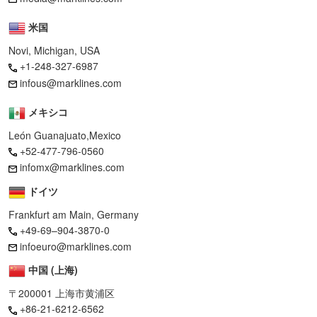
米国
Novi, Michigan, USA
+1-248-327-6987
infous@marklines.com
メキシコ
León Guanajuato,Mexico
+52-477-796-0560
infomx@marklines.com
ドイツ
Frankfurt am Main, Germany
+49-69–904-3870-0
infoeuro@marklines.com
中国 (上海)
〒200001 上海市黄浦区
+86-21-6212-6562