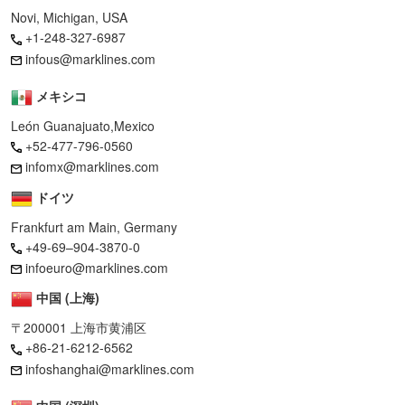
Novi, Michigan, USA
+1-248-327-6987
infous@marklines.com
メキシコ
León Guanajuato,Mexico
+52-477-796-0560
infomx@marklines.com
ドイツ
Frankfurt am Main, Germany
+49-69–904-3870-0
infoeuro@marklines.com
中国 (上海)
〒200001 上海市黄浦区
+86-21-6212-6562
infoshanghai@marklines.com