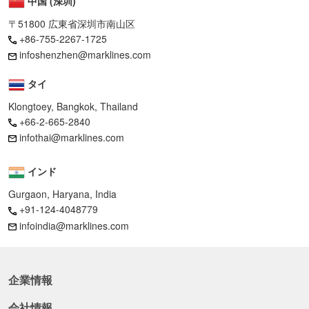
中国 (深圳)
〒51800 広東省深圳市南山区
+86-755-2267-1725
infoshenzhen@marklines.com
タイ
Klongtoey, Bangkok, Thailand
+66-2-665-2840
infothai@marklines.com
インド
Gurgaon, Haryana, India
+91-124-4048779
infoindia@marklines.com
企業情報
会社情報