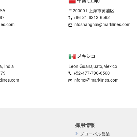
中国 (上海)
USA
〒200001 上海市黄浦区
87
+86-21-6212-6562
nes.com
infoshanghai@marklines.com
メキシコ
, India
León Guanajuato,Mexico
779
+52-477-796-0560
klines.com
infomx@marklines.com
採用情報
グローバル営業