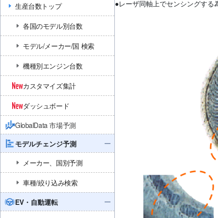
●レーザ同軸上でセンシングする
生産台数トップ
各国のモデル別台数
モデル/メーカー/国 検索
機種別エンジン台数
カスタマイズ集計
ダッシュボード
GlobalData 市場予測
モデルチェンジ予測
メーカー、国別予測
車種/絞り込み検索
EV・自動運転