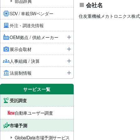
部品辞典
会社名
SDV / 車載SWベンダー
住友重機械メカトロニクス株式
外注・調達先情報
OEM拠点 / 供給メーカー
展示会取材
人事組織 / 決算
法規制情報
サービス一覧
受託調査
自動車ユーザー調査
市場予測
GlobalData市場予測サービス