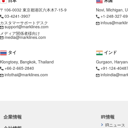
日本
米国
〒106-0032 東京都港区六本木7-15-9
Novi, Michigan, 
03-4241-3907
+1-248-327-69
カスタマーサポートデスク
infous@markli
support@marklines.com
メディア関係者様向け
media@marklines.com
タイ
インド
Klongtoey, Bangkok, Thailand
Gurgaon, Haryana
+66-2-665-2840
+91-124-4048
infothai@marklines.com
infoindia@mar
企業情報
IR情報
IRニュース