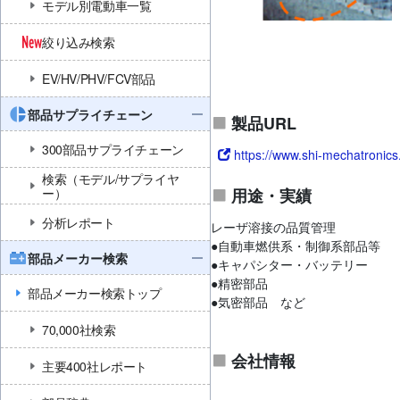
モデル別電動車一覧
絞り込み検索
EV/HV/PHV/FCV部品
部品サプライチェーン
製品URL
300部品サプライチェーン
https://www.shi-mechatronics.
検索（モデル/サプライヤ
ー）
用途・実績
分析レポート
レーザ溶接の品質管理
●自動車燃供系・制御系部品等
部品メーカー検索
●キャパシター・バッテリー
●精密部品
部品メーカー検索トップ
●気密部品 など
70,000社検索
会社情報
主要400社レポート