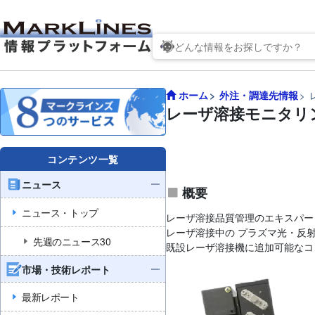
ホーム
外注・調達先情報
レーザ溶接モニタリン
コンテンツ一覧
ニュース
概要
ニュース・トップ
レーザ溶接品質管理のエキスパー
レーザ溶接中の プラズマ光・反
先週のニュース30
既設レーザ溶接機に追加可能なコ
市場・技術レポート
最新レポート