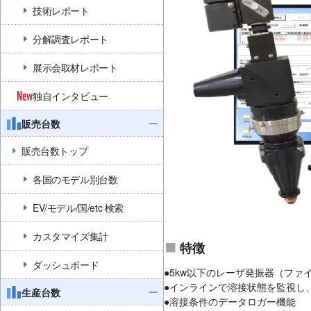
技術レポート
分解調査レポート
展示会取材レポート
独自インタビュー
販売台数
販売台数トップ
各国のモデル別台数
EV/モデル/国/etc 検索
カスタマイズ集計
特徴
ダッシュボード
●5kw以下のレーザ発振器（フ
●インラインで溶接状態を監視し
生産台数
●溶接条件のデータロガー機能