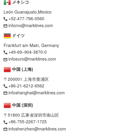
メキシコ
León Guanajuato,Mexico
+52-477-796-0560
infomx@marklines.com
ドイツ
Frankfurt am Main, Germany
+49-69–904-3870-0
infoeuro@marklines.com
中国 (上海)
〒200001 上海市黄浦区
+86-21-6212-6562
infoshanghai@marklines.com
中国 (深圳)
〒51800 広東省深圳市南山区
+86-755-2267-1725
infoshenzhen@marklines.com