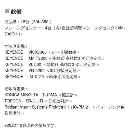
設備
成型機：18台（30t~350t）
マシニングセンター：4台（内1台は超精密マシニングセンタUVM-
700C(H)）
寸法測定機：
KEYENCE VK-X3000 ＜レーザ顕微鏡＞
KEYENCE XM-T2200 < 接触式 高精度3 次元測定器>
KEYENCE VL-500 ＜非接触 高精度3 次元測定器＞
KEYENCE VR-5200 ＜3D 形状測定器＞
KEYENCE IM-6120 ＜画像寸法測定器＞
光学測定機：
KONICA MINOLTA T-10MA ＜照度計＞
TOPCON SR-UL1R ＜分光放射計＞
Radiant Vision Systems ProMetric I（IC-PMI2）＜イメージング色
彩輝度計＞
※2022年9月現在の情報です。