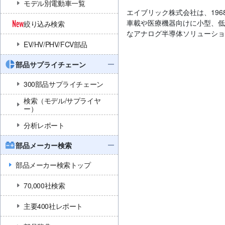
モデル別電動車一覧
エイブリック株式会社は、19
車載や医療機器向けに小型、低消費
絞り込み検索
なアナログ半導体ソリューショ
EV/HV/PHV/FCV部品
部品サプライチェーン
300部品サプライチェーン
検索（モデル/サプライヤ
ー）
分析レポート
部品メーカー検索
部品メーカー検索トップ
70,000社検索
主要400社レポート