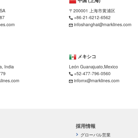
中国 (上海)
USA
〒200001 上海市黄浦区
87
+86-21-6212-6562
nes.com
infoshanghai@marklines.com
メキシコ
, India
León Guanajuato,Mexico
779
+52-477-796-0560
klines.com
infomx@marklines.com
採用情報
グローバル営業