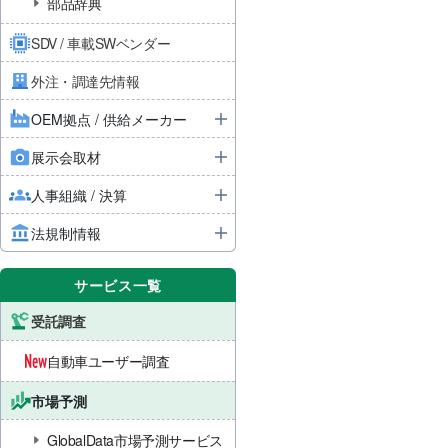
部品辞典
SDV / 車載SWベンダー
外注・調達先情報
OEM拠点 / 供給メーカー
展示会取材
人事組織 / 決算
法規制情報
サービス一覧
受託調査
自動車ユーザー調査
市場予測
GlobalData市場予測サービス