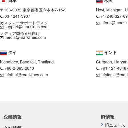
日本
米国
〒106-0032 東京都港区六本木7-15-9
Novi, Michigan, 
03-4241-3907
+1-248-327-69
カスタマーサポートデスク
infous@markli
support@marklines.com
メディア関係者様向け
media@marklines.com
タイ
インド
Klongtoey, Bangkok, Thailand
Gurgaon, Haryana
+66-2-665-2840
+91-124-4048
infothai@marklines.com
infoindia@mar
企業情報
IR情報
IRニュース