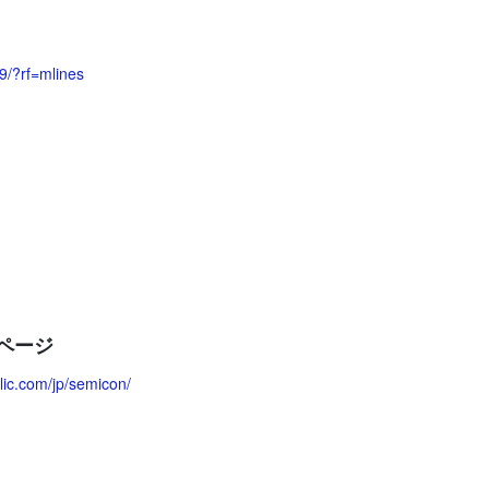
9/?rf=mlines
ページ
lic.com/jp/semicon/