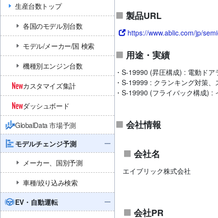
生産台数トップ
製品URL
各国のモデル別台数
https://www.ablic.com/jp/sem
モデル/メーカー/国 検索
用途・実績
機種別エンジン台数
・S-19990 (昇圧構成) : 電動ド
・S-19999 : クランキング対
カスタマイズ集計
・S-19990 (フライバック構成)
ダッシュボード
会社情報
GlobalData 市場予測
モデルチェンジ予測
会社名
メーカー、国別予測
エイブリック株式会社
車種/絞り込み検索
EV・自動運転
会社PR