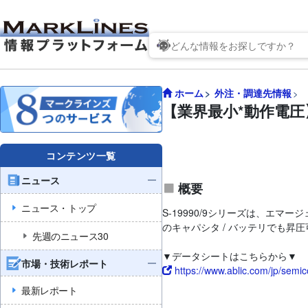
ホーム
外注・調達先情報
【業界最小*動作電圧】
コンテンツ一覧
ニュース
概要
ニュース・トップ
S-19990/9シリーズは、エ
のキャパシタ / バッテリでも昇
先週のニュース30
▼データシートはこちらから▼
市場・技術レポート
https://www.ablic.com/jp/semi
最新レポート