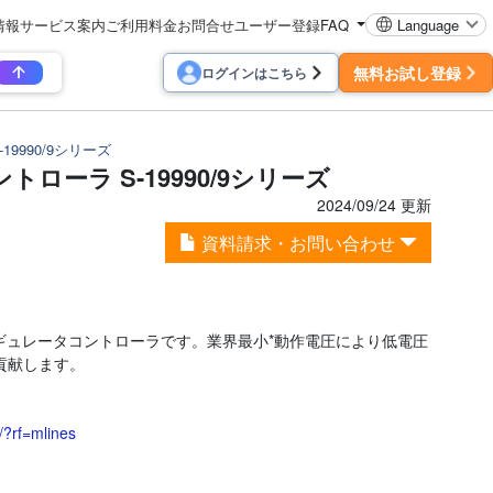
情報
サービス案内
ご利用料金
お問合せ
ユーザー登録
FAQ
Language
無料お試し登録
ログインはこちら
9990/9シリーズ
ーラ S-19990/9シリーズ
2024/09/24 更新
資料請求・お問い合わせ
グレギュレータコントローラです。業界最小*動作電圧により低電圧
貢献します。
/?rf=mlines