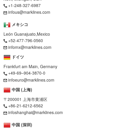
+1-248-327-6987
infous@marklines.com
メキシコ
León Guanajuato,Mexico
+52-477-796-0560
infomx@marklines.com
ドイツ
Frankfurt am Main, Germany
+49-69–904-3870-0
infoeuro@marklines.com
中国 (上海)
〒200001 上海市黄浦区
+86-21-6212-6562
infoshanghai@marklines.com
中国 (深圳)