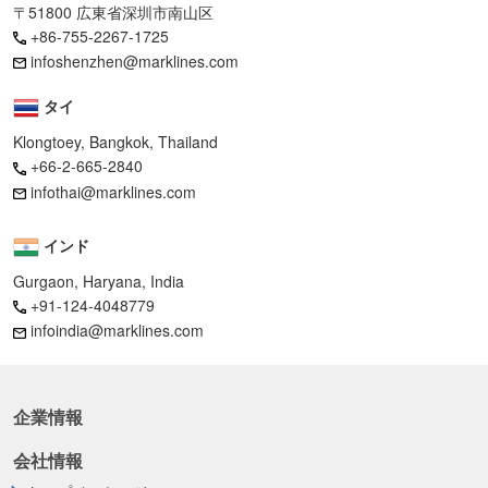
〒51800 広東省深圳市南山区
+86-755-2267-1725
infoshenzhen@marklines.com
タイ
Klongtoey, Bangkok, Thailand
+66-2-665-2840
infothai@marklines.com
インド
Gurgaon, Haryana, India
+91-124-4048779
infoindia@marklines.com
企業情報
会社情報