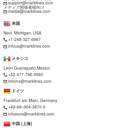
support@marklines.com
メディア関係者様向け
media@marklines.com
米国
Novi, Michigan, USA
+1-248-327-6987
infous@marklines.com
メキシコ
León Guanajuato,Mexico
+52-477-796-0560
infomx@marklines.com
ドイツ
Frankfurt am Main, Germany
+49-69–904-3870-0
infoeuro@marklines.com
中国 (上海)