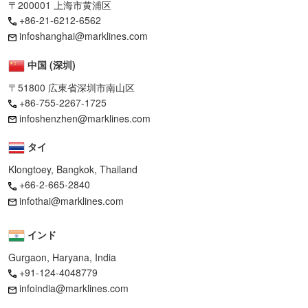
〒200001 上海市黄浦区
+86-21-6212-6562
infoshanghai@marklines.com
中国 (深圳)
〒51800 広東省深圳市南山区
+86-755-2267-1725
infoshenzhen@marklines.com
タイ
Klongtoey, Bangkok, Thailand
+66-2-665-2840
infothai@marklines.com
インド
Gurgaon, Haryana, India
+91-124-4048779
infoindia@marklines.com