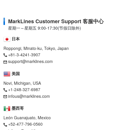
MarkLines Customer Support 客服中心
星期一～星期五 9:00-17:30(节假日除外)
日本
Roppongi, Minato-ku, Tokyo, Japan
+81-3-4241-3907
support@marklines.com
美国
Novi, Michigan, USA
+1-248-327-6987
infous@marklines.com
墨西哥
León Guanajuato, Mexico
+52-477-796-0560