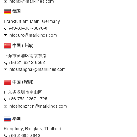
infomx@marklines.com
德国
Frankfurt am Main, Germany
+49-69–904-3870-0
infoeuro@marklines.com
中国 (上海)
上海市黄浦区南京东路
+86-21-6212-6562
infoshanghai@marklines.com
中国 (深圳)
广东省深圳市南山区
+86-755-2267-1725
infoshenzhen@marklines.com
泰国
Klongtoey, Bangkok, Thailand
+66-2-665-2840