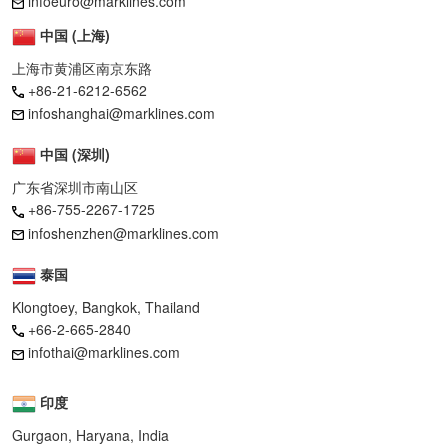
infoeuro@marklines.com
中国 (上海)
上海市黄浦区南京东路
+86-21-6212-6562
infoshanghai@marklines.com
中国 (深圳)
广东省深圳市南山区
+86-755-2267-1725
infoshenzhen@marklines.com
泰国
Klongtoey, Bangkok, Thailand
+66-2-665-2840
infothai@marklines.com
印度
Gurgaon, Haryana, India