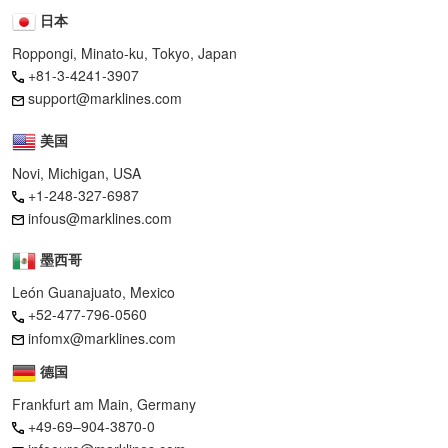
日本
Roppongi, Minato-ku, Tokyo, Japan
+81-3-4241-3907
support@marklines.com
美国
Novi, Michigan, USA
+1-248-327-6987
infous@marklines.com
墨西哥
León Guanajuato, Mexico
+52-477-796-0560
infomx@marklines.com
德国
Frankfurt am Main, Germany
+49-69–904-3870-0