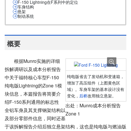
F-150 Lightning在F系列中的定位
车身结构
悬架
制动系统
概要
根据Munro实施的详细
拆解调研以及成本分析报告
纯电版省去了发动机和变速箱，
中关于福特核心车型F-150
增加了高压组件（上图黄色区
纯电版Lightning的Zone 1模
域）。车身车架的基本设计没有
块信息，本篇报告将简要介
变化，
后桥
改用独立悬架。
绍F-150系列通用的标志性
出处：Munro成本分析报告
全铝车身及其支撑钢架结构以
Zone 1
及部分零部件信息，同时还基
于该拆解报告介绍后独立悬架结构，这也是纯电版与燃油版