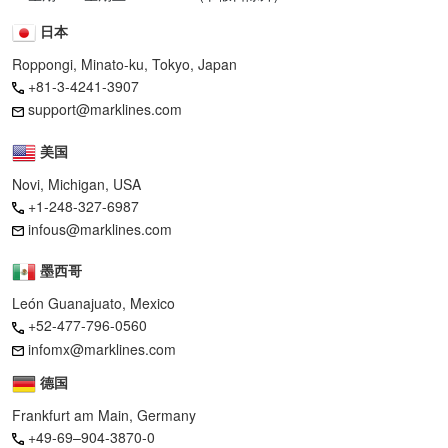
日本
Roppongi, Minato-ku, Tokyo, Japan
+81-3-4241-3907
support@marklines.com
美国
Novi, Michigan, USA
+1-248-327-6987
infous@marklines.com
墨西哥
León Guanajuato, Mexico
+52-477-796-0560
infomx@marklines.com
德国
Frankfurt am Main, Germany
+49-69–904-3870-0