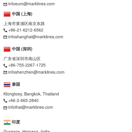
infoeuro@marklines.com
中国 (上海)
上海市黄浦区南京东路
+86-21-6212-6562
infoshanghai@marklines.com
中国 (深圳)
广东省深圳市南山区
+86-755-2267-1725
infoshenzhen@marklines.com
泰国
Klongtoey, Bangkok, Thailand
+66-2-665-2840
infothai@marklines.com
印度
Gurgaon, Haryana, India