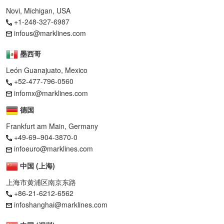
Novi, Michigan, USA
+1-248-327-6987
infous@marklines.com
墨西哥
León Guanajuato, Mexico
+52-477-796-0560
infomx@marklines.com
德国
Frankfurt am Main, Germany
+49-69–904-3870-0
infoeuro@marklines.com
中国 (上海)
上海市黄浦区南京东路
+86-21-6212-6562
infoshanghai@marklines.com