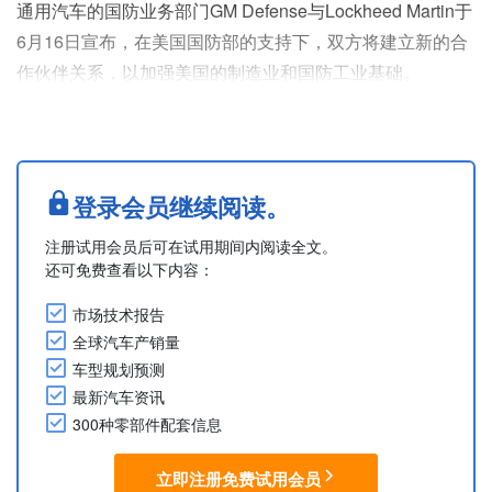
通用汽车的国防业务部门GM Defense与Lockheed Martin于
6月16日宣布，在美国国防部的支持下，双方将建立新的合
作伙伴关系，以加强美国的制造业和国防工业基础。
双方将根据谅解备忘录（MoU），通过结合Lockheed
Martin在国防生产方面的专业知识与通用汽车先进的量产及
工程能力，共同探索加速提供关键国防能力和创新的机遇。
此次合作将重点关注三个领域：强化国防供应链、提升制造
登录会员继续阅读。
与设计能力，以及评估利用商业生产专业....
注册试用会员后可在试用期间内阅读全文。
还可免费查看以下内容：
市场技术报告
全球汽车产销量
车型规划预测
最新汽车资讯
300种零部件配套信息
立即注册免费试用会员