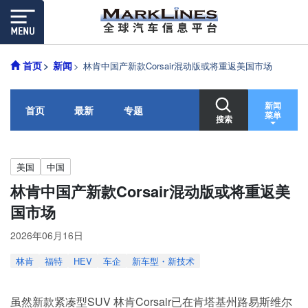
首页
新闻
林肯中国产新款Corsair混动版或将重返美国市场
新闻
首页
最新
专题
菜单
搜索
美国
中国
林肯中国产新款Corsair混动版或将重返美
国市场
2026年06月16日
林肯
福特
HEV
车企
新车型・新技术
虽然新款紧凑型SUV 林肯Corsair已在肯塔基州路易斯维尔