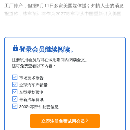
工厂停产，但据6月11日多家美国媒体援引知情人士的消息
报道称，该车预计将作为2027款车型从中国重新引入美国
市场。
作为2027款车型的新款Corsair预计将从中国引入，并延续
现款2026款车型所提供的Premiere和Reserve两个版本配
置。该车标配全驱系统，动力总成仅提供混动版本，采用与
登录会员继续阅读。
中型SUV Nautilus相同的电动化2.0L涡轮增压动力总成。
注册试用会员后可在试用期间内阅读全文。
在美国停....
还可免费查看以下内容：
市场技术报告
全球汽车产销量
车型规划预测
最新汽车资讯
300种零部件配套信息
立即注册免费试用会员