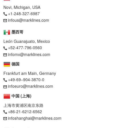
Novi, Michigan, USA
+1-248-327-6987
infous@marklines.com
墨西哥
León Guanajuato, Mexico
+52-477-796-0560
infomx@marklines.com
德国
Frankfurt am Main, Germany
+49-69–904-3870-0
infoeuro@marklines.com
中国 (上海)
上海市黄浦区南京东路
+86-21-6212-6562
infoshanghai@marklines.com