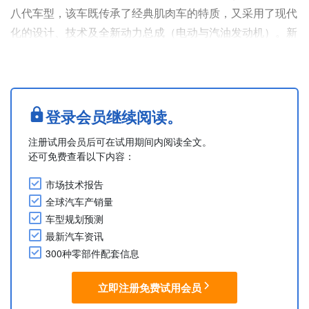
八代车型，该车既传承了经典肌肉车的特质，又采用了现代
化的设计、技术及全新动力总成（电动与汽油发动机）。新
车基于STLA Large平台打造，提供双门和四门两种车身类
型。
纯电版Charger Daytona是迄今为止动力最强的版本。
Daytona Scat Pack的最大输出功率为670hp，0-60mph加
登录会员继续阅读。
速时间为3.3秒，四分之一英里（约402.3m）加速时....
注册试用会员后可在试用期间内阅读全文。
还可免费查看以下内容：
市场技术报告
全球汽车产销量
车型规划预测
最新汽车资讯
300种零部件配套信息
立即注册免费试用会员