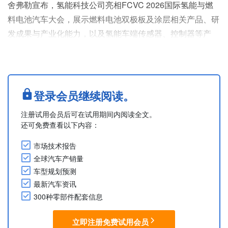
舍弗勒宣布，氢能科技公司亮相FCVC 2026国际氢能与燃
料电池汽车大会，展示燃料电池双极板及涂层相关产品、研
发成果与产业化能力，以及氢能车端传感器、控制器等产
品。
本次重点展出了采用了卓越涂层技术的金属双极板。舍弗勒
氢能科技公司预计于2027年实现金属双极板产品全面量
产，产线将涵盖精密成型、清洗、焊接、泄漏检测、功能涂
登录会员继续阅读。
层和封装等环节。
注册试用会员后可在试用期间内阅读全文。
据介绍，在涂层技术方面，舍弗勒拥有含贵金属材料的
还可免费查看以下内容：
Enertect PI+涂层能力，适用于PEM电....
市场技术报告
全球汽车产销量
车型规划预测
最新汽车资讯
300种零部件配套信息
立即注册免费试用会员