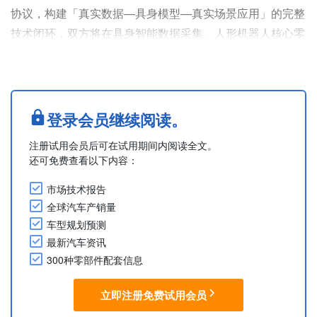
协议，构建「真实数据—具身模型—真实场景应用」的完整
技术闭环，双方将在具身智能数据采集、人形机器人核心零
部件及工业场景应用三大领域展开合作。
在零部件方面，合作涵盖电动升降柱、传感器及旋转关节等
方向。此外，在应用场景上，舍弗勒方面表示，双方已基于
千寻智能人形机器人本体完成盒子折叠应用验证，可灵活应
登录会员继续阅读。
对不同尺寸包装盒任务。
注册试用会员后可在试用期间内阅读全文。
（摘自2026年6月4日舍弗勒官方微信公众号）
还可免费查看以下内容：
....
市场技术报告
全球汽车产销量
车型规划预测
最新汽车资讯
300种零部件配套信息
立即注册免费试用会员