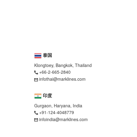
泰国
Klongtoey, Bangkok, Thailand
+66-2-665-2840
infothai@marklines.com
印度
Gurgaon, Haryana, India
+91-124-4048779
infoindia@marklines.com