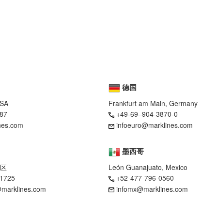
德国
USA
Frankfurt am Main, Germany
87
+49-69–904-3870-0
nes.com
infoeuro@marklines.com
墨西哥
区
León Guanajuato, Mexico
-1725
+52-477-796-0560
marklines.com
infomx@marklines.com