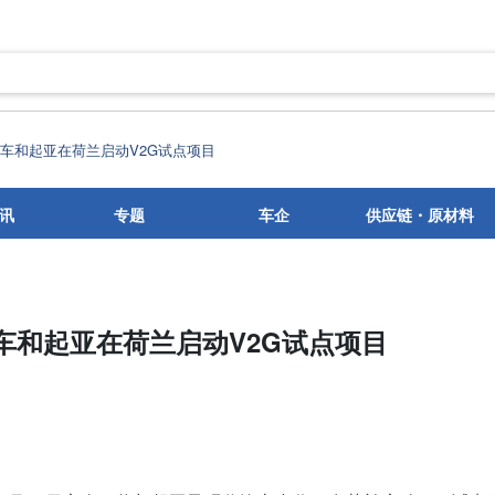
与现代汽车和起亚在荷兰启动V2G试点项目
讯
专题
车企
供应链・原材料
现代汽车和起亚在荷兰启动V2G试点项目