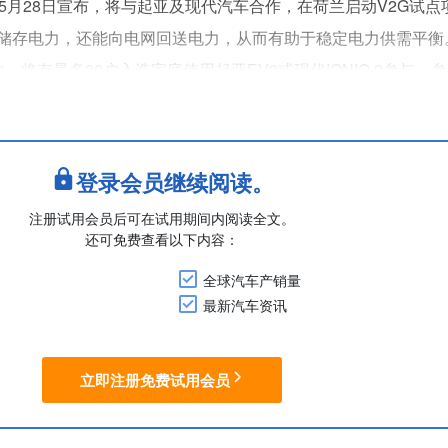
all于5月28日宣布，将与起亚及现代汽车合作，在荷兰启动V2G试
储存电力，还能向电网回送电力，从而有助于稳定电力供需平衡
，将有最多80户入选家庭使用起亚EV9或现代IONIQ 9参与。
，且试点期间最高可获500欧元的家庭充电费用报销。
电技术以及供参与者监测充电状况的....
登录会员继续阅读。
注册试用会员后可在试用期间内阅读全文。
还可免费查看以下内容：
全球汽车产销量
最新汽车资讯
立即注册免费试用会员