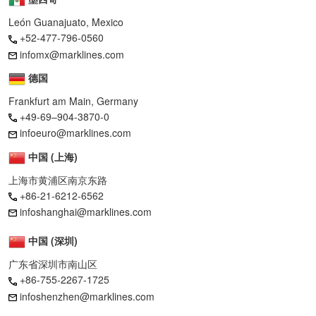
León Guanajuato, Mexico
+52-477-796-0560
infomx@marklines.com
德国
Frankfurt am Main, Germany
+49-69–904-3870-0
infoeuro@marklines.com
中国 (上海)
上海市黄浦区南京东路
+86-21-6212-6562
infoshanghai@marklines.com
中国 (深圳)
广东省深圳市南山区
+86-755-2267-1725
infoshenzhen@marklines.com