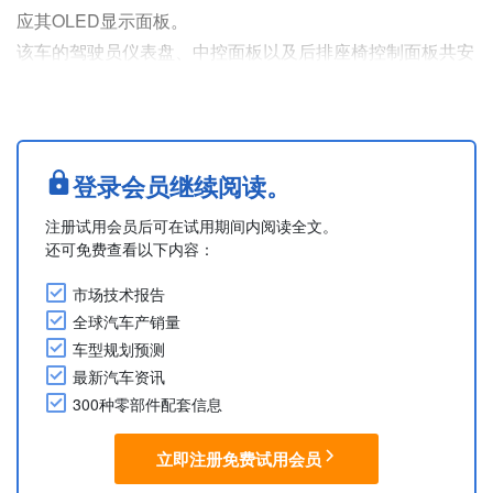
应其OLED显示面板。
该车的驾驶员仪表盘、中控面板以及后排座椅控制面板共安
装了四种规格的三星显示面板，尺寸分别为12.9英寸、12英
寸、10.1英寸和6.3英寸。
仪表盘采用多层结构，通过叠加12.9英寸和12英寸两块面板
实现。下方12英寸面板显示表盘背景及仪表刻度，上方12.9
登录会员继续阅读。
英寸面板设有三个圆形镂空区域，其周边区域用于呈现实时
注册试用会员后可在试用期间内阅读全文。
扭矩/换挡指示器、弹窗及指示灯信息。10.1英寸....
还可免费查看以下内容：
市场技术报告
全球汽车产销量
车型规划预测
最新汽车资讯
300种零部件配套信息
立即注册免费试用会员