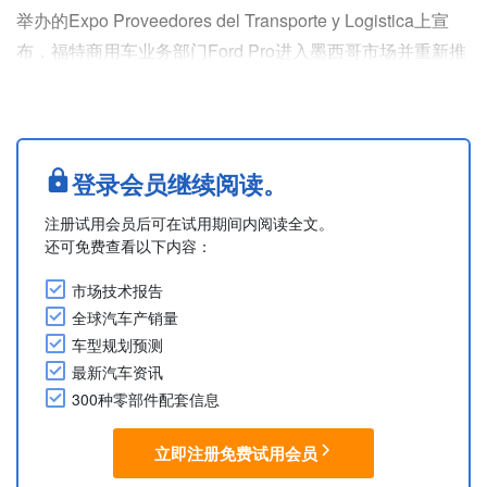
举办的Expo Proveedores del Transporte y Logistica上宣
布，福特商用车业务部门Ford Pro进入墨西哥市场并重新推
出轻中型卡车F-650和F-750。
此次重新推出F-650和F-750旨在满足轻中型卡车细分市场
的需求。这两款车型均搭载7.3L V8汽油发动机，匹配
TorqShift 6挡自动变速箱，最大输出功率为335hp，最....
登录会员继续阅读。
注册试用会员后可在试用期间内阅读全文。
还可免费查看以下内容：
市场技术报告
全球汽车产销量
车型规划预测
最新汽车资讯
300种零部件配套信息
立即注册免费试用会员