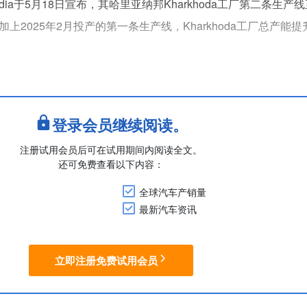
ki India于5月18日宣布，其哈里亚纳邦Kharkhoda工厂第二条生
上2025年2月投产的第一条生产线，Kharkhoda工厂总产能提
木在印度国内的总产能达到265万辆，具体分布为Gurgaon/Gur
辆、古吉拉特邦Hansalpur工厂75万辆、卡尔科达....
登录会员继续阅读。
注册试用会员后可在试用期间内阅读全文。
还可免费查看以下内容：
全球汽车产销量
最新汽车资讯
立即注册免费试用会员