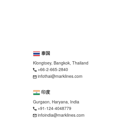
泰国
Klongtoey, Bangkok, Thailand
+66-2-665-2840
infothai@marklines.com
印度
Gurgaon, Haryana, India
+91-124-4048779
infoindia@marklines.com