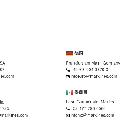
德国
USA
Frankfurt am Main, Germany
87
+49-69–904-3870-0
nes.com
infoeuro@marklines.com
墨西哥
区
León Guanajuato, Mexico
-1725
+52-477-796-0560
marklines.com
infomx@marklines.com