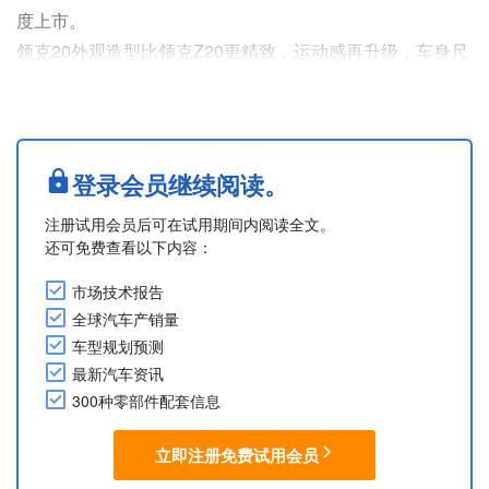
度上市。
领克20外观造型比领克Z20更精致，运动感再升级，车身尺
寸为长4,495mm、宽1,845mm、高1,573mm，轴距为
2,755mm。
领克20搭载最大功率245kW电机，配备磷酸铁锂电池。最
高车速201km/h。 新增激光雷达，高阶智驾能力或将全面提
登录会员继续阅读。
升。
注册试用会员后可在试用期间内阅读全文。
摘自领克汽车官方微博公告与工信部官网公告1/2
还可免费查看以下内容：
....
市场技术报告
全球汽车产销量
车型规划预测
最新汽车资讯
300种零部件配套信息
立即注册免费试用会员