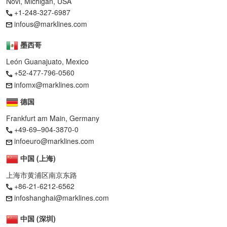
Novi, Michigan, USA
+1-248-327-6987
infous@marklines.com
墨西哥
León Guanajuato, Mexico
+52-477-796-0560
infomx@marklines.com
德国
Frankfurt am Main, Germany
+49-69–904-3870-0
infoeuro@marklines.com
中国 (上海)
上海市黄浦区南京东路
+86-21-6212-6562
infoshanghai@marklines.com
中国 (深圳)