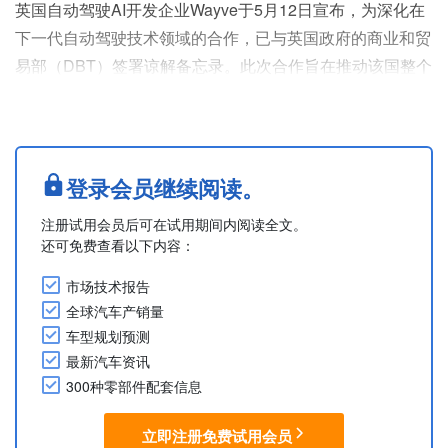
英国自动驾驶AI开发企业Wayve于5月12日宣布，为深化在
下一代自动驾驶技术领域的合作，已与英国政府的商业和贸
易部（DBT）签署谅解备忘录。此次合作旨在推动该国整个
汽车生态系统吸引新投资、创造高技能就业岗位并实现长期
增长。
DBT与Wayve将联合开展研究，助力自动驾驶汽车从原型阶
段发展成为可在英国公路上大规模商业运营的服务。该合作
登录会员继续阅读。
涵盖安全保障、大规模仿真以及将全自动驾驶技术集成到量
注册试用会员后可在试用期间内阅读全文。
产车辆平台的相关工作。
还可免费查看以下内容：
Wayve计划将通过实际....
市场技术报告
全球汽车产销量
车型规划预测
最新汽车资讯
300种零部件配套信息
立即注册免费试用会员