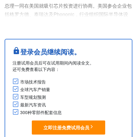
总理一同在美国就吸引芯片投资进行协商。美国参会企业包
括格罗方德、泰瑞达及Phononic，行业组织国际半导体设
备与材料组织（SEMI）也出席了会议。本次协商主要围绕
电动车及车载电子设备等汽车领域与先进制造系统的相关应
用。
在与美国芯片及自动化领域企业的协商中，泰方强调了其作
登录会员继续阅读。
为电子产业基地的优势：强大的下游制造生态系统、熟练的
注册试用会员后可在试用期间内阅读全文。
劳动力，以及持续扩张的电动车相关制造活动。
还可免费查看以下内容：
格罗方德为....
市场技术报告
全球汽车产销量
车型规划预测
最新汽车资讯
300种零部件配套信息
立即注册免费试用会员