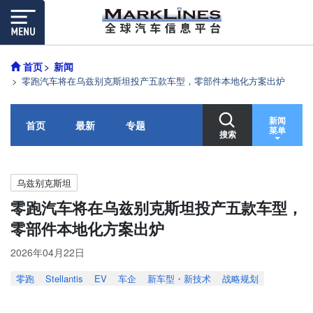
首页
新闻
零跑汽车将在乌兹别克斯坦投产五款车型，零部件本地化方案出炉
新闻
首页
最新
专题
菜单
搜索
乌兹别克斯坦
零跑汽车将在乌兹别克斯坦投产五款车型，
零部件本地化方案出炉
2026年04月22日
零跑
Stellantis
EV
车企
新车型・新技术
战略规划