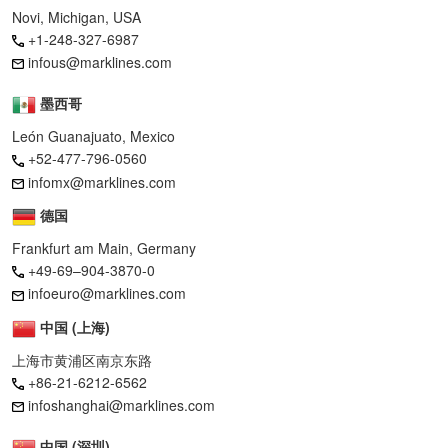
Novi, Michigan, USA
+1-248-327-6987
infous@marklines.com
墨西哥
León Guanajuato, Mexico
+52-477-796-0560
infomx@marklines.com
德国
Frankfurt am Main, Germany
+49-69–904-3870-0
infoeuro@marklines.com
中国 (上海)
上海市黄浦区南京东路
+86-21-6212-6562
infoshanghai@marklines.com
中国 (深圳)