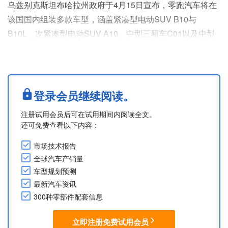
乌兹别克斯坦布哈拉州政府于4月15日宣布，零跑汽车将在
该国国内组装多款车型，涵盖紧凑型电动SUV B10与
B10L、次紧凑型电动SUV A10、中型三厢车C01以及中型
SUV C16。该项目未来数年的目标产量与销售额分别为：
2026年2万辆（5,000万美元）、2027年4万辆（1亿美
元）、2028年6万辆（1.5亿美元）、2029年10万辆（2亿美
元）、2030年15万辆（3亿美元）、2031年20万辆（3.5亿
登录会员继续阅读。
美元）。除满足乌兹....
注册试用会员后可在试用期间内阅读全文。
还可免费查看以下内容：
市场技术报告
全球汽车产销量
车型规划预测
最新汽车资讯
300种零部件配套信息
立即注册免费试用会员