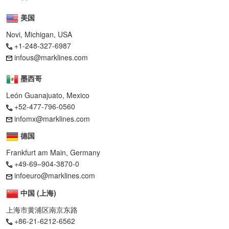
美国
Novi, Michigan, USA
+1-248-327-6987
infous@marklines.com
墨西哥
León Guanajuato, Mexico
+52-477-796-0560
infomx@marklines.com
德国
Frankfurt am Main, Germany
+49-69–904-3870-0
infoeuro@marklines.com
中国 (上海)
上海市黄浦区南京东路
+86-21-6212-6562