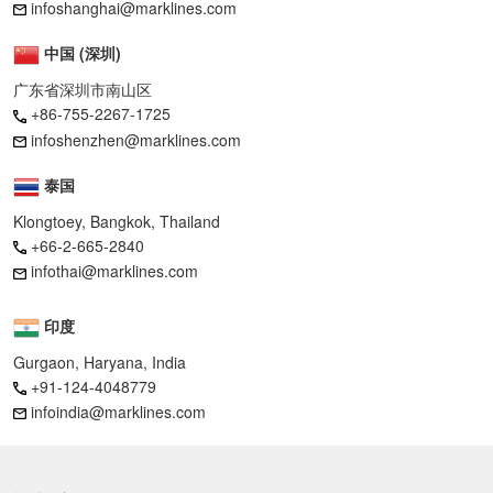
infoshanghai@marklines.com
中国 (深圳)
广东省深圳市南山区
+86-755-2267-1725
infoshenzhen@marklines.com
泰国
Klongtoey, Bangkok, Thailand
+66-2-665-2840
infothai@marklines.com
印度
Gurgaon, Haryana, India
+91-124-4048779
infoindia@marklines.com