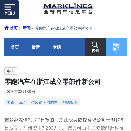
首页
新闻
零跑汽车在浙江成立零部件新公司
新闻
首页
最新
专题
菜单
搜索
中国
零跑汽车在浙江成立零部件新公司
2026年03月30日
零跑
车企
供应链・原材料
战略规划
据多家媒体3月27日报道，浙江凌昊热控有限公司于3月26
日成立，注册资本7,200万元。该公司由浙江凌骁能源科技