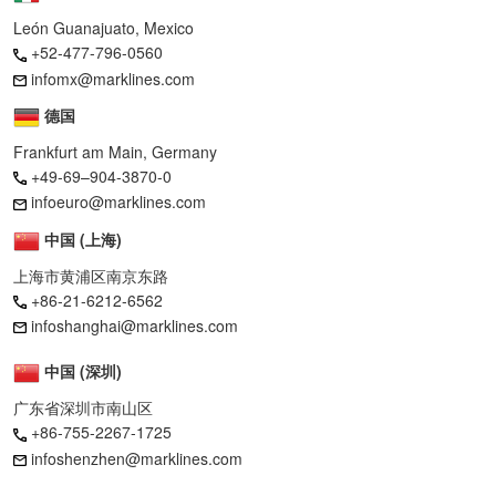
León Guanajuato, Mexico
+52-477-796-0560
infomx@marklines.com
德国
Frankfurt am Main, Germany
+49-69–904-3870-0
infoeuro@marklines.com
中国 (上海)
上海市黄浦区南京东路
+86-21-6212-6562
infoshanghai@marklines.com
中国 (深圳)
广东省深圳市南山区
+86-755-2267-1725
infoshenzhen@marklines.com