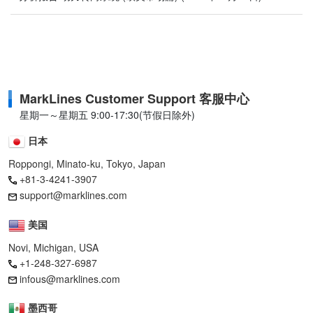
MarkLines Customer Support 客服中心
星期一～星期五 9:00-17:30(节假日除外)
日本
Roppongi, Minato-ku, Tokyo, Japan
+81-3-4241-3907
support@marklines.com
美国
Novi, Michigan, USA
+1-248-327-6987
infous@marklines.com
墨西哥